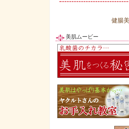
健腸
美肌ムービー