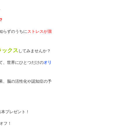
。
？
知らずのうちに
ストレスが溜
ラックス
してみませんか？
て、世界にひとつだけの
オリ
果、脳の活性化や認知症の予
を1本プレゼント！
％オフ！