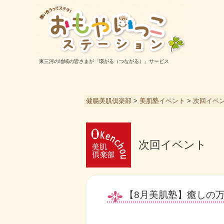
東三河の地域の皆さまが「環がる（つながる）」サービス
健腸美肌倶楽部
>
美肌塾イベント
>
次回イベ
次回イベント
【8月美肌塾】癒しの