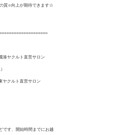
の質
向上が期待できます☆
※
====================
）
ens穂の國湊ヤクルト直営サロン
土）
ns豊橋東ヤクルト直営サロン
どです、開始時間までにお越