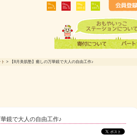
ント
>
【8月美肌塾】癒しの万華鏡で大人の自由工作♪
万華鏡で大人の自由工作♪