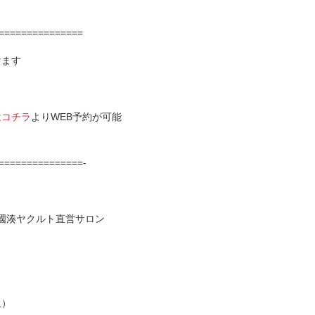
===============
けます
は
コチラ
よりWEB予約が可能
===============-
）
ens穂の國湊ヤクルト直営サロン
土）