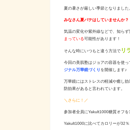
夏の暑さが厳しい季節となりました
みなさん夏バテはしていませんか？
気温の変化や紫外線などで、知らず
まっている
可能性があります！
リ
そんな時にいつもと違う方法で
今回の美肌塾はジョアの容器を使っ
ジナル万華鏡づくり
を開催します♪
万華鏡にはストレスの軽減や癒し効
防効果があると言われています。
＼さらに！／
参加者全員にYakult1000糖質オフ
Yakult1000に比べてカロリーが32