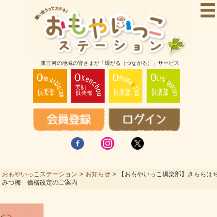
東三河の地域の皆さまが「環がる（つながる）」サービス
おもやいっこステーション
>
お知らせ
>
【おもやいっこ倶楽部】きららは
みつ梅 価格改定のご案内