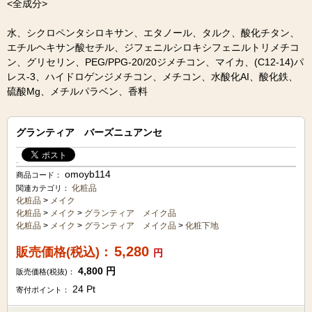
<全成分>
水、シクロペンタシロキサン、エタノール、タルク、酸化チタン、
エチルヘキサン酸セチル、ジフェニルシロキシフェニルトリメチコ
ン、グリセリン、PEG/PPG-20/20ジメチコン、マイカ、(C12-14)パ
レス-3、ハイドロゲンジメチコン、メチコン、水酸化AI、酸化鉄、
硫酸Mg、メチルパラベン、香料
グランティア バーズニュアンセ
omoyb114
商品コード：
化粧品
関連カテゴリ：
化粧品
>
メイク
化粧品
>
メイク
>
グランティア メイク品
化粧品
>
メイク
>
グランティア メイク品
>
化粧下地
5,280
販売価格(税込)：
円
4,800
円
販売価格(税抜)：
24
Pt
寄付ポイント：