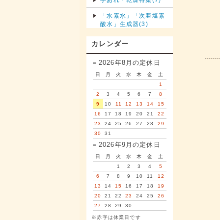
「水素水」「次亜塩素
酸水」生成器(3)
カレンダー
2026年8月の定休日
日
月
火
水
木
金
土
1
2
3
4
5
6
7
8
9
10
11
12
13
14
15
16
17
18
19
20
21
22
23
24
25
26
27
28
29
30
31
2026年9月の定休日
日
月
火
水
木
金
土
1
2
3
4
5
6
7
8
9
10
11
12
13
14
15
16
17
18
19
20
21
22
23
24
25
26
27
28
29
30
※赤字は休業日です