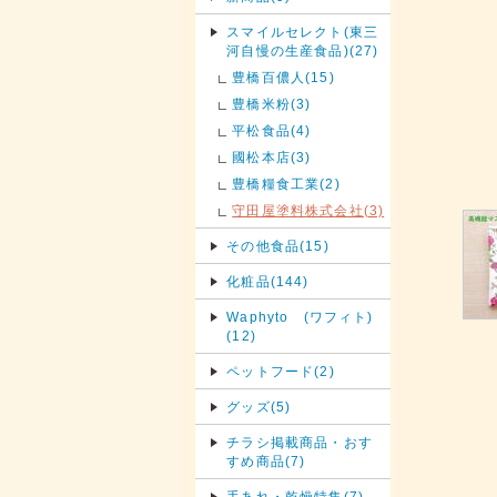
スマイルセレクト(東三
河自慢の生産食品)(27)
豊橋百儂人(15)
豊橋米粉(3)
平松食品(4)
國松本店(3)
豊橋糧食工業(2)
守田屋塗料株式会社(3)
その他食品(15)
化粧品(144)
Waphyto (ワフィト)
(12)
ペットフード(2)
グッズ(5)
チラシ掲載商品・おす
すめ商品(7)
手あれ・乾燥特集(7)