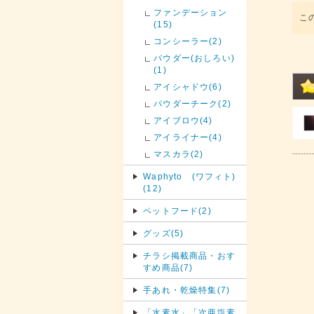
ファンデーション
こ
(15)
コンシーラー(2)
パウダー(おしろい)
(1)
アイシャドウ(6)
パウダーチーク(2)
アイブロウ(4)
アイライナー(4)
マスカラ(2)
Waphyto (ワフィト)
(12)
ペットフード(2)
グッズ(5)
チラシ掲載商品・おす
すめ商品(7)
手あれ・乾燥特集(7)
「水素水」「次亜塩素