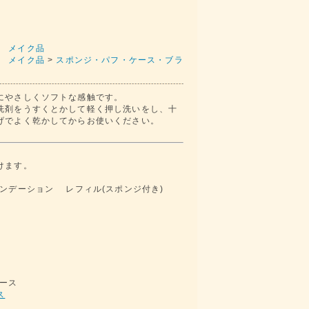
 メイク品
 メイク品
>
スポンジ・パフ・ケース・ブラ
にやさしくソフトな感触です。
洗剤をうすくとかして軽く押し洗いをし、十
げでよく乾かしてからお使いください。
けます。
ンデーション レフィル(スポンジ付き)
ケース
ス