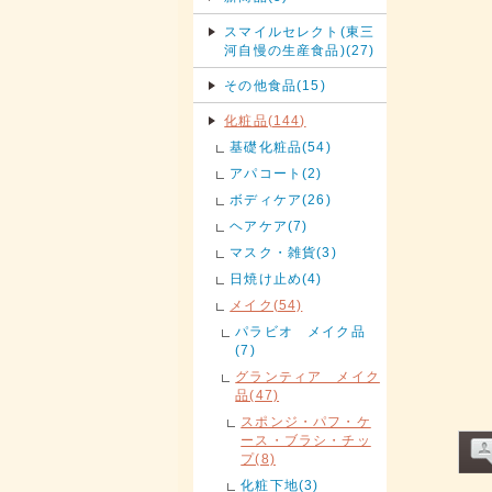
スマイルセレクト(東三
河自慢の生産食品)(27)
その他食品(15)
化粧品(144)
基礎化粧品(54)
アパコート(2)
ボディケア(26)
ヘアケア(7)
マスク・雑貨(3)
日焼け止め(4)
メイク(54)
パラビオ メイク品
(7)
グランティア メイク
品(47)
スポンジ・パフ・ケ
ース・ブラシ・チッ
プ(8)
化粧下地(3)