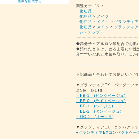
画像を拡大する
関連カテゴリ：
化粧品
化粧品
>
メイク
化粧品
>
メイク
>
グランティア
化粧品
>
メイク
>
グランティア
シ・チップ
◆高分子ヒアルロン酸配合でお肌
◆汚れたときは、ぬるま湯に中性
分すすいだあと水気を取り、日か
下記商品と合わせてお使いいただ
▼グランティアEX パウダーファ
全5色 各11g
・PB-1 (ピンクベージュ)
・BE-0 (ライトベージュ)
・BE-1 (ベージュ)
・BE-2 (タンベージュ)
・OC-1 (オークル)
▼グランティアEX コンパクト
●グランティアEXコンパクトケー