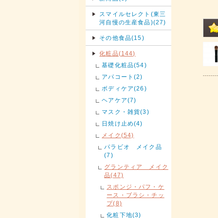
スマイルセレクト(東三
河自慢の生産食品)(27)
その他食品(15)
化粧品(144)
基礎化粧品(54)
アパコート(2)
ボディケア(26)
ヘアケア(7)
マスク・雑貨(3)
日焼け止め(4)
メイク(54)
パラビオ メイク品
(7)
グランティア メイク
品(47)
スポンジ・パフ・ケ
ース・ブラシ・チッ
プ(8)
化粧下地(3)