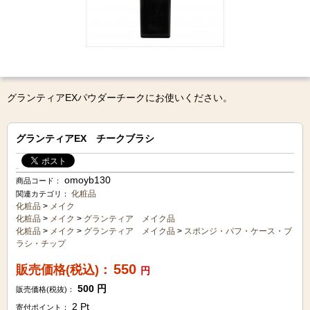
グランティアEXパウダーチークにお使いください。
グランティアEX チークブラシ
omoyb130
商品コード：
化粧品
関連カテゴリ：
化粧品
>
メイク
化粧品
>
メイク
>
グランティア メイク品
化粧品
>
メイク
>
グランティア メイク品
>
スポンジ・パフ・ケース・ブ
ラシ・チップ
550
販売価格(税込)：
円
500
円
販売価格(税抜)：
2
Pt
寄付ポイント：