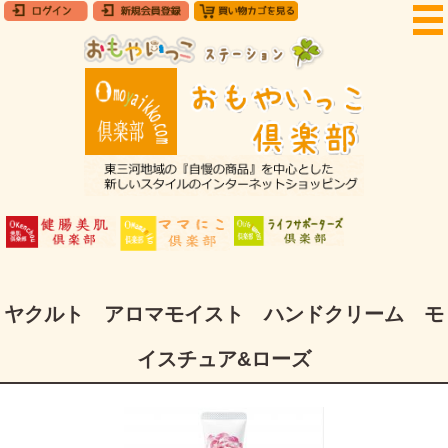
ヤクルト アロマモイスト ハンドクリーム モ
イスチュア&ローズ