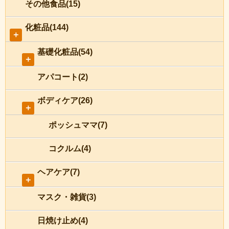
その他食品(15)
化粧品(144)
＋
基礎化粧品(54)
＋
アパコート(2)
ボディケア(26)
＋
ポッシュママ(7)
コクルム(4)
ヘアケア(7)
＋
マスク・雑貨(3)
日焼け止め(4)