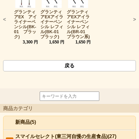
グランティ
グランティ
グランティ
アEX アイ
アEXアイラ
アEXアイラ
<
>
ライナーペ
イナーペン
イナーペン
ンシル(BK-
シル レフィ
シル レフィ
01 ブラッ
ル(BK-01
ル(BR-01
ク)
ブラック)
ブラウン系)
3,300 円
1,650 円
1,650 円
戻る
商品カテゴリ
新商品(5)
スマイルセレクト(東三河自慢の生産食品)(27)