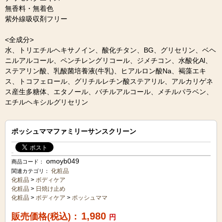
無香料・無着色
紫外線吸収剤フリー
<全成分>
水、トリエチルヘキサノイン、酸化チタン、BG、グリセリン、ベヘ
ニルアルコール、ペンチレングリコール、ジメチコン、水酸化Al、
ステアリン酸、乳酸菌培養液(牛乳)、ヒアルロン酸Na、褐藻エキ
ス、トコフェロール、グリチルレチン酸ステアリル、アルカリゲネ
ス産生多糖体、エタノール、バチルアルコール、メチルパラベン、
エチルヘキシルグリセリン
ポッシュママファミリーサンスクリーン
omoyb049
商品コード：
化粧品
関連カテゴリ：
化粧品
>
ボディケア
化粧品
>
日焼け止め
化粧品
>
ボディケア
>
ポッシュママ
1,980
販売価格(税込)：
円