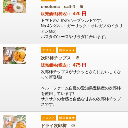
omotoma salt-4 ※
420
円
販売価格(税込)：
トマトのためのハーブソルトです。
No.4(バジル・ガーリック・オレガノのイタリ
アンMix)
パスタのソースやサラダに合います。
オススメ
健康★★★
次郎柿チップス ※
475
円
販売価格(税込)：
次郎柿チップスがサクッとさらにおいしくな
って新登場!
ベル・ファーム自慢の愛知県豊橋産の次郎柿
を使用しています!
サクサクの食感と自然な甘みの次郎柿チップ
スです。
オススメ
健康★★★
ドライ次郎柿 ※