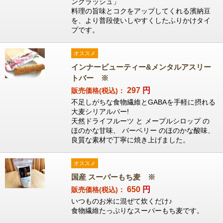
ンクラッシュ」
料理の旨味とコクをアップしてくれる濱納豆
を、より普段使いしやすくしたふりかけタイ
プです。
オススメ
インナービューティー&メンタルアスリー
トバー ※
297
円
販売価格(税込)：
不足しがちな食物繊維とGABAを手軽に摂れる
大麦シリアルバー!
天然ドライフルーツ と メープルシロップ の
ほのかな甘味、 バーベリー のほのかな酸味、
良質な素材で丁寧に焼き上げました。
オススメ
国産 スーパーもち麦 ※
650
円
販売価格(税込)：
いつものお米に混ぜて炊くだけ♪
食物繊維たっぷりなスーパーもち麦です。