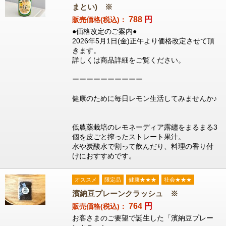
まとい) ※
788
円
販売価格(税込)：
●価格改定のご案内●
2026年5月1日(金)正午より価格改定させて頂
きます。
詳しくは商品詳細をご覧ください。
ーーーーーーーーーー
健康のために毎日レモン生活してみませんか♪
低農薬栽培のレモネーディア露纏をまるまる3
個を皮ごと搾ったストレート果汁。
水や炭酸水で割って飲んだり、料理の香り付
けにおすすめです。
オススメ
限定品
健康★★★
社会★★★
濱納豆プレーンクラッシュ ※
764
円
販売価格(税込)：
お客さまのご要望で誕生した「濱納豆プレー