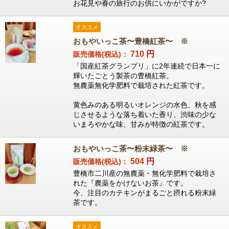
お花見や春の旅行のお供にいかがですか?
オススメ
おもやいっこ茶〜豊橋紅茶〜 ※
710
円
販売価格(税込)：
「国産紅茶グランプリ」に2年連続で日本一に
輝いたごとう製茶の豊橋紅茶。
無農薬無化学肥料で栽培された紅茶です。
黄色みのある明るいオレンジの水色、秋を感
じさせるような落ち着いた香り、渋味の少な
いまろやかな味、甘みが特徴の紅茶です。
おもやいっこ茶〜粉末緑茶〜 ※
504
円
販売価格(税込)：
豊橋市二川産の無農薬・無化学肥料で栽培さ
れた『農薬をかけないお茶』です。
今、注目のカテキンがまるごと摂れる粉末緑
茶です。
オススメ